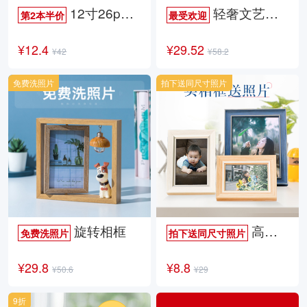
12寸26p时尚杂志册
轻奢文艺照片书
第2本半价
最受欢迎
¥12.4
¥29.52
¥42
¥58.2
免费洗照片
拍下送同尺寸照片
旋转相框
高档欧式相框
免费洗照片
拍下送同尺寸照片
¥29.8
¥8.8
¥50.6
¥29
9折