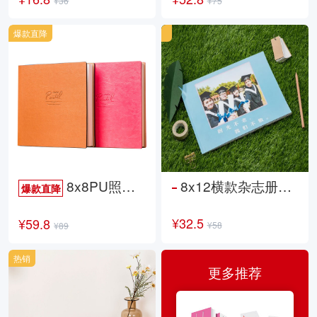
¥36
¥75
爆款直降
8x8PU照片书NewLife
8x12横款杂志册26p
爆款直降
¥32.5
¥59.8
¥58
¥89
热销
更多推荐