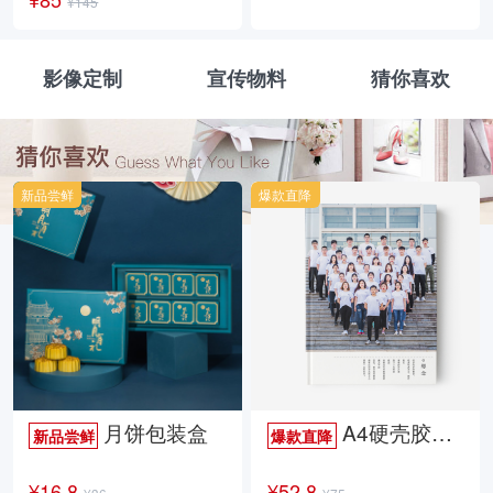
¥145
影像定制
宣传物料
猜你喜欢
新品尝鲜
爆款直降
月饼包装盒
A4硬壳胶装照片书34p哑膜
新品尝鲜
爆款直降
¥16.8
¥52.8