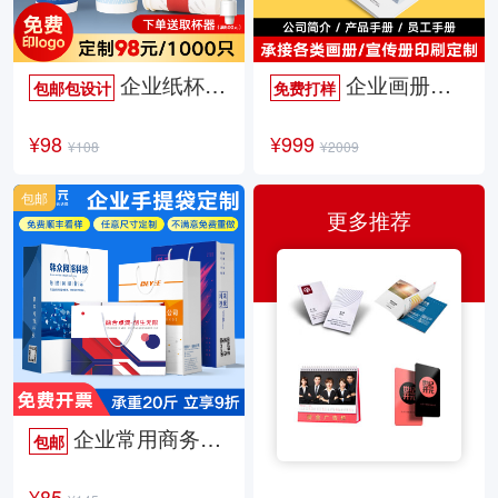
企业纸杯定制
企业画册定制
包邮包设计
免费打样
¥98
¥999
¥108
¥2009
包邮
更多推荐
企业常用商务手提袋
包邮
¥85