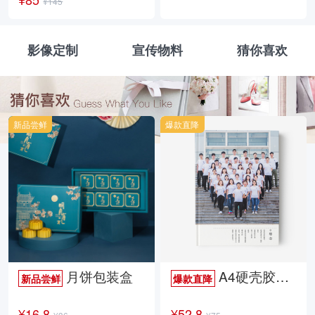
¥145
影像定制
宣传物料
猜你喜欢
新品尝鲜
爆款直降
月饼包装盒
A4硬壳胶装照片书34p哑膜
新品尝鲜
爆款直降
¥16.8
¥52.8