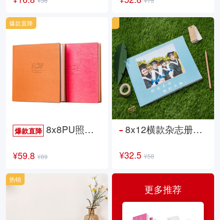
¥36
¥75
爆款直降
8x8PU照片书NewLife
8x12横款杂志册26p
爆款直降
¥32.5
¥59.8
¥58
¥89
热销
更多推荐