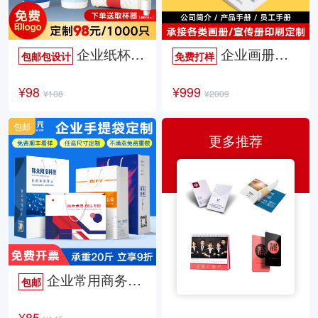
企业纸杯定制
企业画册定制
包邮包设计
免费打样
¥98
¥999
¥108
¥2009
包邮
更多推荐
企业常用商务手提袋
包邮
¥85