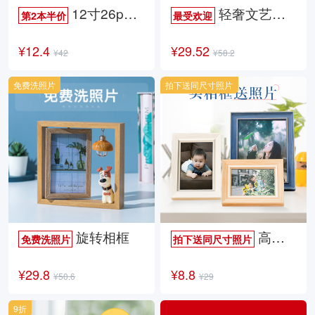
12寸26p时尚杂志册
轻奢文艺照片书
第2本半价
最受欢迎
¥12.4
¥29.52
¥42
¥58.2
免费洗照片
拍下送同尺寸照片
旋转相框
高档欧式相框
免费洗照片
拍下送同尺寸照片
¥29.8
¥8.8
¥50.6
¥29
9折