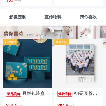
¥145
影像定制
宣传物料
猜你喜欢
新品尝鲜
爆款直降
月饼包装盒
A4硬壳胶装照片书34p哑膜
新品尝鲜
爆款直降
¥16.8
¥52.8