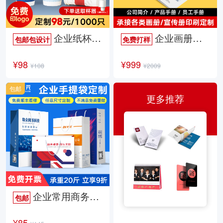
企业纸杯定制
企业画册定制
包邮包设计
免费打样
¥98
¥999
¥108
¥2009
包邮
更多推荐
企业常用商务手提袋
包邮
¥85