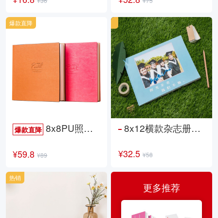
¥36
¥75
爆款直降
8x8PU照片书NewLife
8x12横款杂志册26p
爆款直降
¥32.5
¥59.8
¥58
¥89
热销
更多推荐