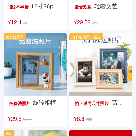
12寸26p时尚杂志册
轻奢文艺照片书
第2本半价
最受欢迎
¥12.4
¥29.52
¥42
¥58.2
免费洗照片
拍下送同尺寸照片
旋转相框
高档欧式相框
免费洗照片
拍下送同尺寸照片
¥29.8
¥8.8
¥50.6
¥29
9折