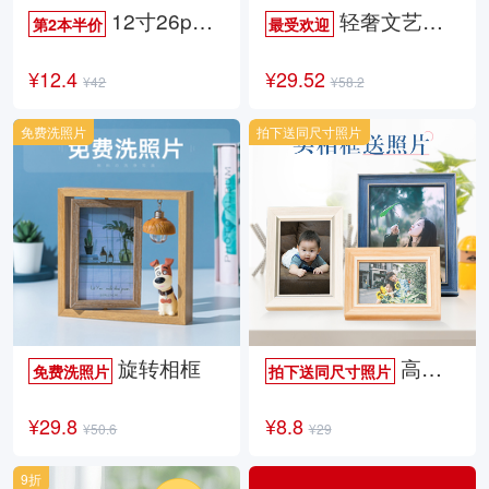
12寸26p时尚杂志册
轻奢文艺照片书
第2本半价
最受欢迎
¥12.4
¥29.52
¥42
¥58.2
免费洗照片
拍下送同尺寸照片
旋转相框
高档欧式相框
免费洗照片
拍下送同尺寸照片
¥29.8
¥8.8
¥50.6
¥29
9折