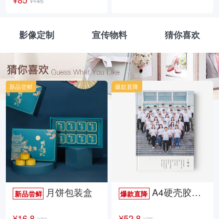
¥145
影像定制
宣传物料
猜你喜欢
新品尝鲜
爆款直降
月饼包装盒
A4硬壳胶装照片书34p哑膜
新品尝鲜
爆款直降
¥16.8
¥52.8