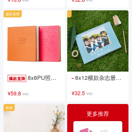
¥36
¥75
爆款直降
8x8PU照片书NewLife
8x12横款杂志册26p
爆款直降
¥32.5
¥59.8
¥58
¥89
热销
更多推荐