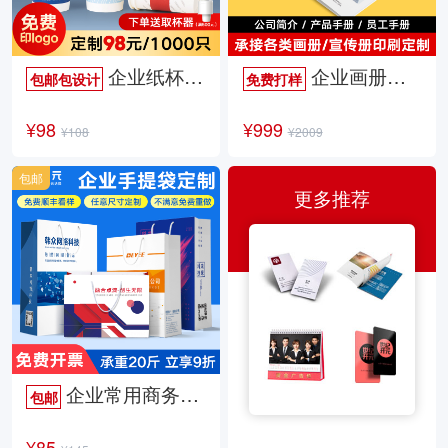
企业纸杯定制
企业画册定制
包邮包设计
免费打样
¥98
¥999
¥108
¥2009
包邮
更多推荐
企业常用商务手提袋
包邮
¥85