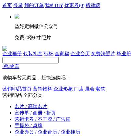
首页
登录
我的订单
我的DIY
优惠券
(0)
移动端
益好定制微信公众号
免费20张6寸照片
企业画册
包装礼盒
纸杯
全家福
企业台历
免费洗照片
毕业册
0
购物车
购物车暂无商品，赶快选购吧！
营销印品首页
营销物料
企业形象
门店
展会
餐饮
营销印品
全部分类
名片 / 高端名片
宣传单 / 画册 / 折页
营销卡券 / 不干胶 / 广告扇
手提袋 / 桌牌
企业办公 / 企业台历 / 企业挂历