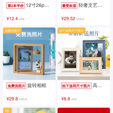
12寸26p时尚杂志册
轻奢文艺照片书
第2本半价
最受欢迎
¥12.4
¥29.52
¥42
¥58.2
免费洗照片
拍下送同尺寸照片
旋转相框
高档欧式相框
免费洗照片
拍下送同尺寸照片
¥29.8
¥8.8
¥50.6
¥29
9折