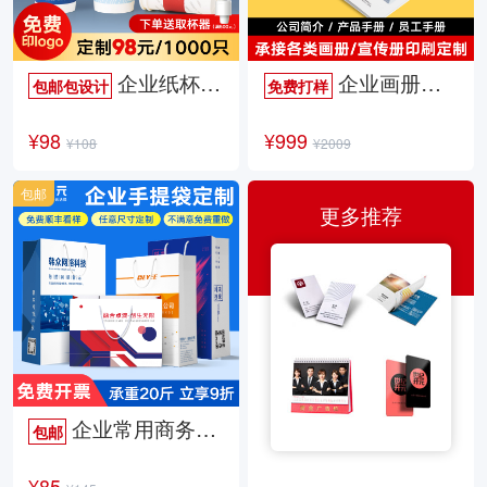
企业纸杯定制
企业画册定制
包邮包设计
免费打样
¥98
¥999
¥108
¥2009
包邮
更多推荐
企业常用商务手提袋
包邮
¥85