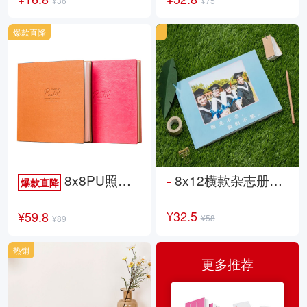
¥36
¥75
爆款直降
8x8PU照片书NewLife
8x12横款杂志册26p
爆款直降
¥32.5
¥59.8
¥58
¥89
热销
更多推荐