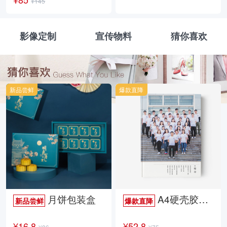
¥145
影像定制
宣传物料
猜你喜欢
新品尝鲜
爆款直降
月饼包装盒
A4硬壳胶装照片书34p哑膜
新品尝鲜
爆款直降
¥16.8
¥52.8