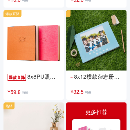
¥36
¥75
爆款直降
8x8PU照片书NewLife
8x12横款杂志册26p
爆款直降
¥32.5
¥59.8
¥58
¥89
热销
更多推荐