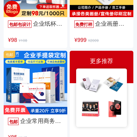
企业纸杯定制
企业画册定制
包邮包设计
免费打样
¥98
¥999
¥108
¥2009
包邮
更多推荐
企业常用商务手提袋
包邮
¥85