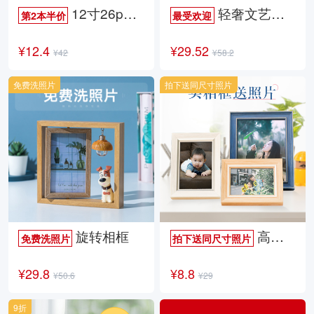
12寸26p时尚杂志册
轻奢文艺照片书
第2本半价
最受欢迎
¥12.4
¥29.52
¥42
¥58.2
免费洗照片
拍下送同尺寸照片
旋转相框
高档欧式相框
免费洗照片
拍下送同尺寸照片
¥29.8
¥8.8
¥50.6
¥29
9折