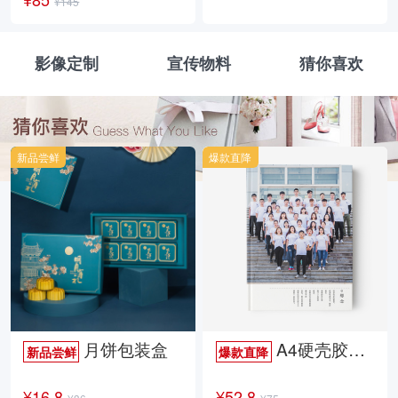
¥145
影像定制
宣传物料
猜你喜欢
新品尝鲜
爆款直降
月饼包装盒
A4硬壳胶装照片书34p哑膜
新品尝鲜
爆款直降
¥16.8
¥52.8