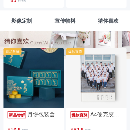
¥145
影像定制
宣传物料
猜你喜欢
新品尝鲜
爆款直降
月饼包装盒
A4硬壳胶装照片书34p哑膜
新品尝鲜
爆款直降
¥16.8
¥52.8