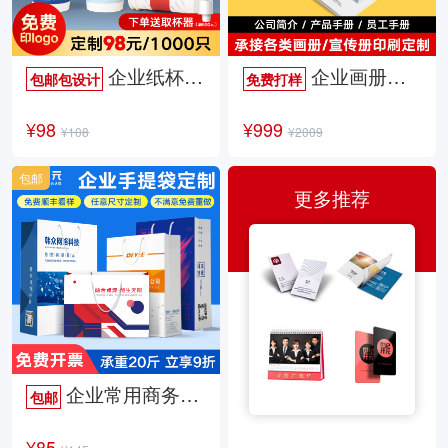
企业纸杯定制
企业画册定制
包邮包设计
免费打样
¥98
¥999
¥108
¥2009
包邮
更多推荐
企业常用商务手提袋
包邮
¥85