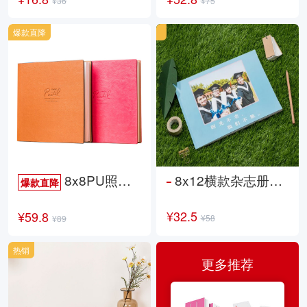
¥36
¥75
爆款直降
8x8PU照片书NewLife
8x12横款杂志册26p
爆款直降
¥32.5
¥59.8
¥58
¥89
热销
更多推荐