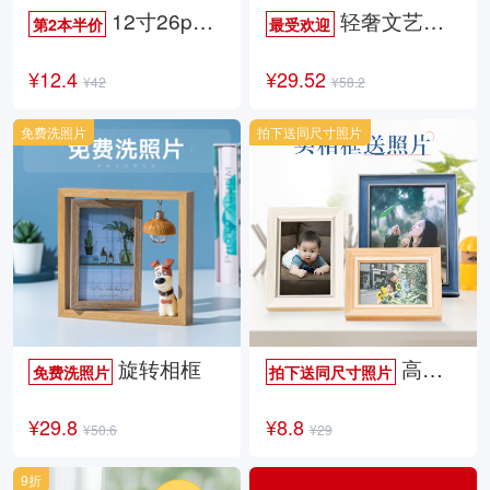
12寸26p时尚杂志册
轻奢文艺照片书
第2本半价
最受欢迎
¥12.4
¥29.52
¥42
¥58.2
免费洗照片
拍下送同尺寸照片
旋转相框
高档欧式相框
免费洗照片
拍下送同尺寸照片
¥29.8
¥8.8
¥50.6
¥29
9折