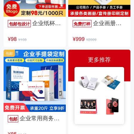
企业纸杯定制
企业画册定制
包邮包设计
免费打样
¥98
¥999
¥108
¥2009
包邮
更多推荐
企业常用商务手提袋
包邮
¥85