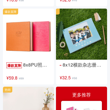
¥36
¥75
爆款直降
8x8PU照片书NewLife
8x12横款杂志册26p
爆款直降
¥32.5
¥59.8
¥58
¥89
热销
更多推荐