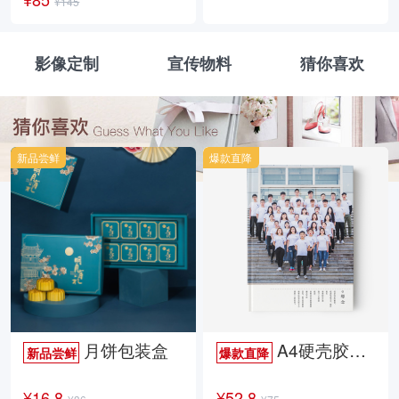
¥145
影像定制
宣传物料
猜你喜欢
新品尝鲜
爆款直降
月饼包装盒
A4硬壳胶装照片书34p哑膜
新品尝鲜
爆款直降
¥16.8
¥52.8