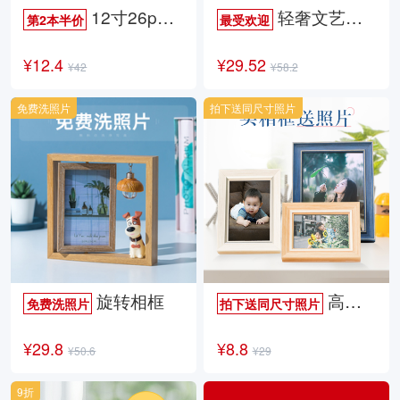
12寸26p时尚杂志册
轻奢文艺照片书
第2本半价
最受欢迎
¥12.4
¥29.52
¥42
¥58.2
免费洗照片
拍下送同尺寸照片
旋转相框
高档欧式相框
免费洗照片
拍下送同尺寸照片
¥29.8
¥8.8
¥50.6
¥29
9折