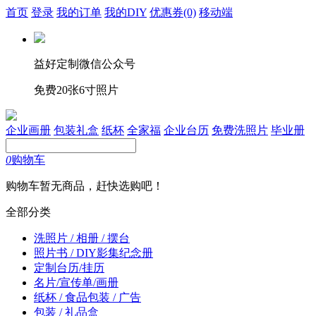
首页
登录
我的订单
我的DIY
优惠券
(0)
移动端
益好定制微信公众号
免费20张6寸照片
企业画册
包装礼盒
纸杯
全家福
企业台历
免费洗照片
毕业册
0
购物车
购物车暂无商品，赶快选购吧！
全部分类
洗照片 / 相册 / 摆台
照片书 / DIY影集纪念册
定制台历/挂历
名片/宣传单/画册
纸杯 / 食品包装 / 广告
包装 / 礼品盒