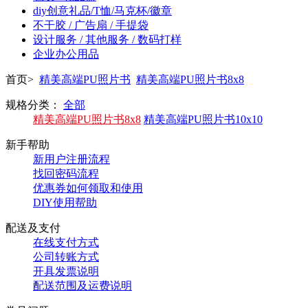
diy创意礼品/T恤/马克杯/徽章
不干胶 / 广告扇 / 手提袋
设计服务 / 其他服务 / 数码打样
企业办公用品
首页>
精美高端PU照片书
精美高端PU照片书8x8
规格分类：
全部
精美高端PU照片书8x8
精美高端PU照片书10x10
新手帮助
新用户注册流程
找回密码流程
优惠券如何领取和使用
DIY使用帮助
配送及支付
在线支付方式
公司转账方式
开具发票说明
配送范围及运费说明