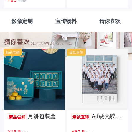
¥145
影像定制
宣传物料
猜你喜欢
新品尝鲜
爆款直降
月饼包装盒
A4硬壳胶装照片书34p哑膜
新品尝鲜
爆款直降
¥16.8
¥52.8