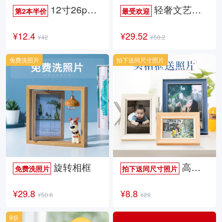
12寸26p时尚杂志册
轻奢文艺照片书
第2本半价
最受欢迎
¥12.4
¥29.52
¥42
¥58.2
免费洗照片
拍下送同尺寸照片
旋转相框
高档欧式相框
免费洗照片
拍下送同尺寸照片
¥29.8
¥8.8
¥50.6
¥29
9折