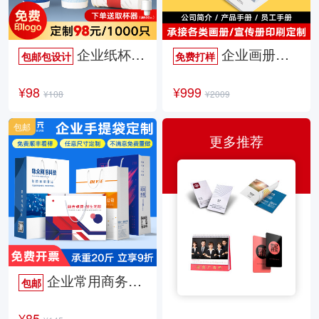
企业纸杯定制
企业画册定制
包邮包设计
免费打样
¥98
¥999
¥108
¥2009
包邮
更多推荐
企业常用商务手提袋
包邮
¥85