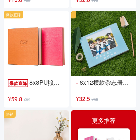
¥36
¥75
爆款直降
8x8PU照片书NewLife
8x12横款杂志册26p
爆款直降
¥32.5
¥59.8
¥58
¥89
热销
更多推荐