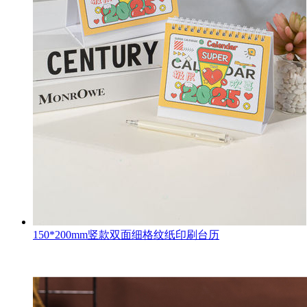
150*200mm竖款双面细格纹纸印刷台历