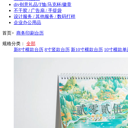
diy创意礼品/T恤/马克杯/徽章
不干胶 / 广告扇 / 手提袋
设计服务 / 其他服务 / 数码打样
企业办公用品
首页>
商务印刷台历
规格分类：
全部
新8寸横款台历
8寸竖款台历
新10寸横款台历
10寸横款