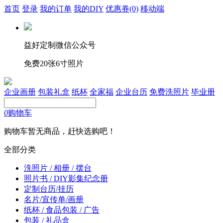
首页
登录
我的订单
我的DIY
优惠券
(0)
移动端
益好定制微信公众号
免费20张6寸照片
企业画册
包装礼盒
纸杯
全家福
企业台历
免费洗照片
毕业册
0
购物车
购物车暂无商品，赶快选购吧！
全部分类
洗照片 / 相册 / 摆台
照片书 / DIY影集纪念册
定制台历/挂历
名片/宣传单/画册
纸杯 / 食品包装 / 广告
包装 / 礼品盒