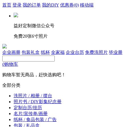
首页
登录
我的订单
我的DIY
优惠券
(0)
移动端
益好定制微信公众号
免费20张6寸照片
企业画册
包装礼盒
纸杯
全家福
企业台历
免费洗照片
毕业册
0
购物车
购物车暂无商品，赶快选购吧！
全部分类
洗照片 / 相册 / 摆台
照片书 / DIY影集纪念册
定制台历/挂历
名片/宣传单/画册
纸杯 / 食品包装 / 广告
包装 / 礼品盒