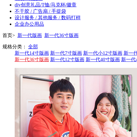
diy创意礼品/T恤/马克杯/徽章
不干胶 / 广告扇 / 手提袋
设计服务 / 其他服务 / 数码打样
企业办公用品
首页>
新一代版画
新一代36寸版画
规格分类：
全部
新一代14寸版画
新一代7寸版画
新一代小12寸版画
新一
新一代36寸版画
新一代12寸版画
新一代40寸版画
新一代