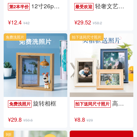
12寸26p时尚杂志册
轻奢文艺照片书
第2本半价
最受欢迎
¥12.4
¥29.52
¥42
¥58.2
免费洗照片
拍下送同尺寸照片
旋转相框
高档欧式相框
免费洗照片
拍下送同尺寸照片
¥29.8
¥8.8
¥50.6
¥29
9折