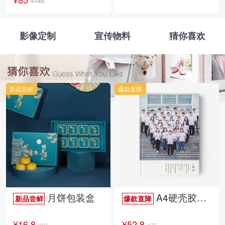
¥145
影像定制
宣传物料
猜你喜欢
新品尝鲜
爆款直降
月饼包装盒
A4硬壳胶装照片书34p哑膜
新品尝鲜
爆款直降
¥16.8
¥52.8