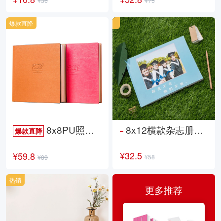
¥36
¥75
爆款直降
8x8PU照片书NewLife
8x12横款杂志册26p
爆款直降
¥32.5
¥59.8
¥58
¥89
热销
更多推荐