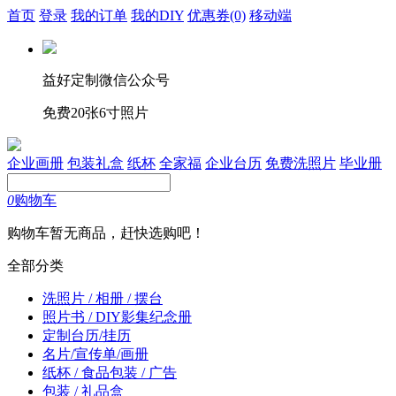
首页
登录
我的订单
我的DIY
优惠券
(0)
移动端
益好定制微信公众号
免费20张6寸照片
企业画册
包装礼盒
纸杯
全家福
企业台历
免费洗照片
毕业册
0
购物车
购物车暂无商品，赶快选购吧！
全部分类
洗照片 / 相册 / 摆台
照片书 / DIY影集纪念册
定制台历/挂历
名片/宣传单/画册
纸杯 / 食品包装 / 广告
包装 / 礼品盒