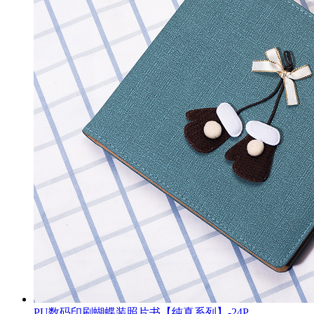
PU数码印刷蝴蝶装照片书【纯真系列】-24P