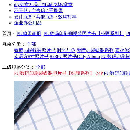
diy创意礼品/T恤/马克杯/徽章
不干胶 / 广告扇 / 手提袋
设计服务 / 其他服务 / 数码打样
企业办公用品
首页>
PU糖果画册
PU数码印刷蝴蝶装照片书【纯甄系列】
规格分类：
全部
微喷pu蝴蝶装照片书
时光与你
微喷pu蝴蝶装系列
喜欢你
素语方8寸照片书
8x8PU照片书Dilly Album
PU数码印刷
二级规格分类：
全部
PU数码印刷蝴蝶装照片书【纯甄系列】-24P
PU数码印刷