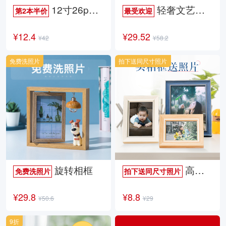
12寸26p时尚杂志册
轻奢文艺照片书
第2本半价
最受欢迎
¥12.4
¥29.52
¥42
¥58.2
免费洗照片
拍下送同尺寸照片
旋转相框
高档欧式相框
免费洗照片
拍下送同尺寸照片
¥29.8
¥8.8
¥50.6
¥29
9折