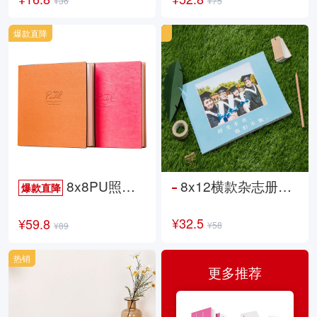
¥36
¥75
爆款直降
8x8PU照片书NewLife
8x12横款杂志册26p
爆款直降
¥32.5
¥59.8
¥58
¥89
热销
更多推荐