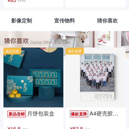
¥145
影像定制
宣传物料
猜你喜欢
新品尝鲜
爆款直降
月饼包装盒
A4硬壳胶装照片书34p哑膜
新品尝鲜
爆款直降
¥16.8
¥52.8