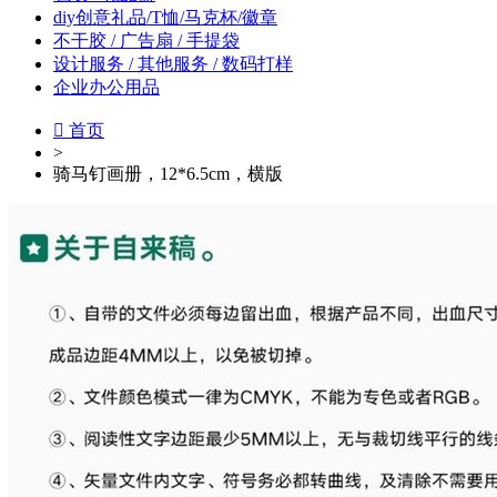
diy创意礼品/T恤/马克杯/徽章
不干胶 / 广告扇 / 手提袋
设计服务 / 其他服务 / 数码打样
企业办公用品

首页
>
骑马钉画册，12*6.5cm，横版