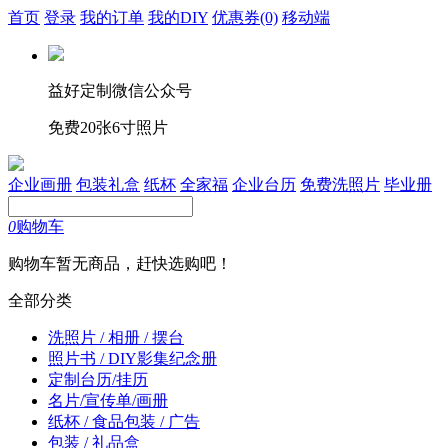
首页
登录
我的订单
我的DIY
优惠券
(0)
移动端
益好定制微信公众号
免费20张6寸照片
企业画册
包装礼盒
纸杯
全家福
企业台历
免费洗照片
毕业册
0
购物车
购物车暂无商品，赶快选购吧！
全部分类
洗照片 / 相册 / 摆台
照片书 / DIY影集纪念册
定制台历/挂历
名片/宣传单/画册
纸杯 / 食品包装 / 广告
包装 / 礼品盒