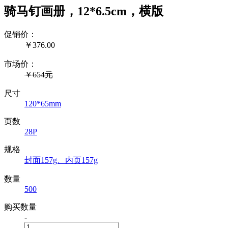
骑马钉画册，12*6.5cm，横版
促销价：
￥
376.00
市场价：
￥654元
尺寸
120*65mm
页数
28P
规格
封面157g、内页157g
数量
500
购买数量
-