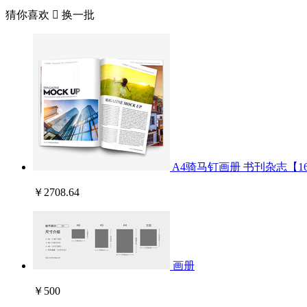
猜你喜欢

换一批
A4骑马钉画册 书刊杂志【1
￥2708.64
画册
￥500