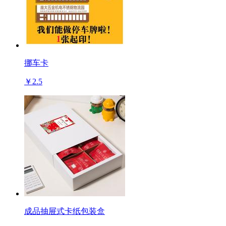
挪车卡
￥2.5
成品抽屉式卡纸包装盒