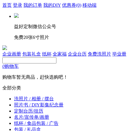
首页
登录
我的订单
我的DIY
优惠券
(0)
移动端
益好定制微信公众号
免费20张6寸照片
企业画册
包装礼盒
纸杯
全家福
企业台历
免费洗照片
毕业册
0
购物车
购物车暂无商品，赶快选购吧！
全部分类
洗照片 / 相册 / 摆台
照片书 / DIY影集纪念册
定制台历/挂历
名片/宣传单/画册
纸杯 / 食品包装 / 广告
包装 / 礼品盒