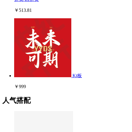
￥513.81
Kt板
￥999
人气搭配