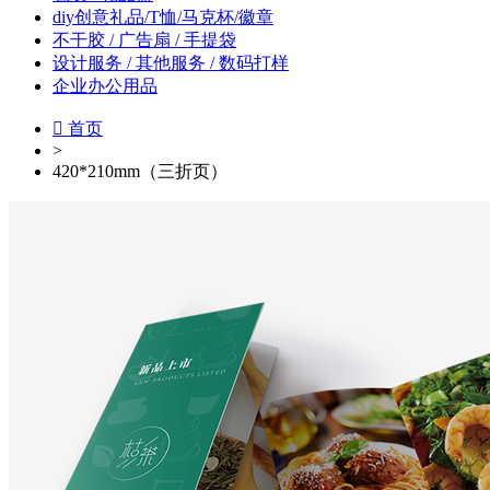
diy创意礼品/T恤/马克杯/徽章
不干胶 / 广告扇 / 手提袋
设计服务 / 其他服务 / 数码打样
企业办公用品

首页
>
420*210mm（三折页）