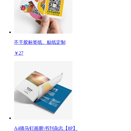
不干胶标签纸、贴纸定制
￥27
A4骑马钉画册\书刊杂志【8P】