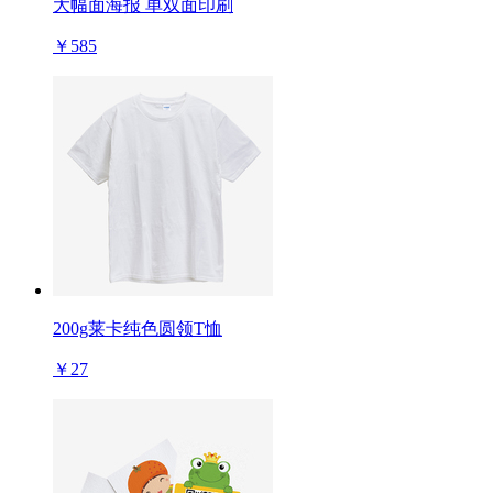
大幅面海报 单双面印刷
￥585
200g莱卡纯色圆领T恤
￥27