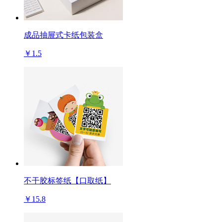
成品抽屉式卡纸包装盒
￥1.5
不干胶标签纸【口取纸】
￥15.8