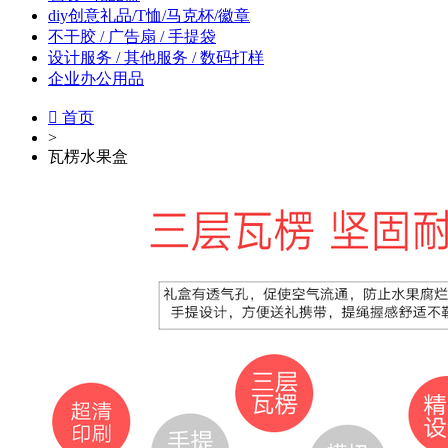
diy创意礼品/T恤/马克杯/徽章
不干胶 / 广告扇 / 手提袋
设计服务 / 其他服务 / 数码打样
企业办公用品

首页
>
瓦楞水果盒