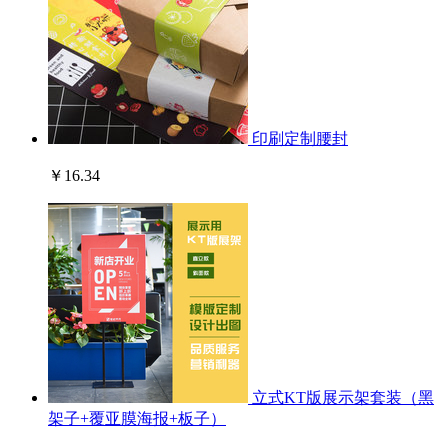
印刷定制腰封
￥16.34
立式KT版展示架套装（黑
架子+覆亚膜海报+板子）