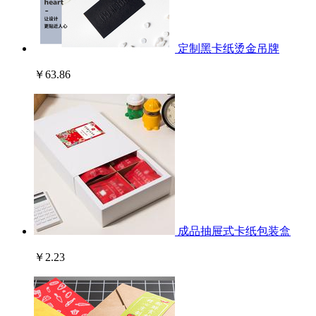
定制黑卡纸烫金吊牌
￥63.86
成品抽屉式卡纸包装盒
￥2.23