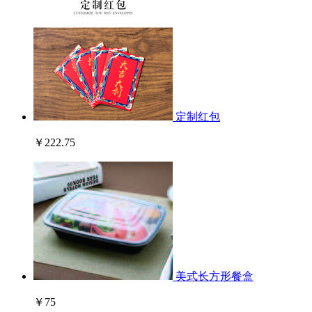
定制红包
￥222.75
美式长方形餐盒
￥75