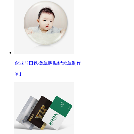
企业马口铁徽章胸贴纪念章制作
￥1