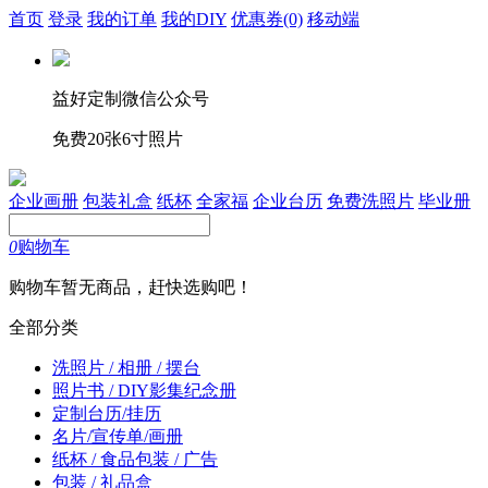
首页
登录
我的订单
我的DIY
优惠券
(0)
移动端
益好定制微信公众号
免费20张6寸照片
企业画册
包装礼盒
纸杯
全家福
企业台历
免费洗照片
毕业册
0
购物车
购物车暂无商品，赶快选购吧！
全部分类
洗照片 / 相册 / 摆台
照片书 / DIY影集纪念册
定制台历/挂历
名片/宣传单/画册
纸杯 / 食品包装 / 广告
包装 / 礼品盒