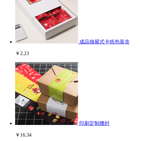
成品抽屉式卡纸包装盒
￥2.23
印刷定制腰封
￥16.34