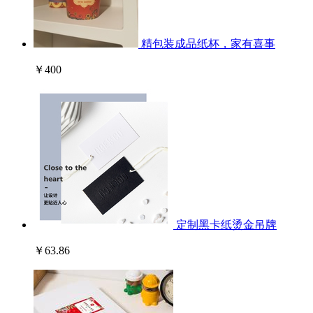
精包装成品纸杯，家有喜事
￥400
定制黑卡纸烫金吊牌
￥63.86