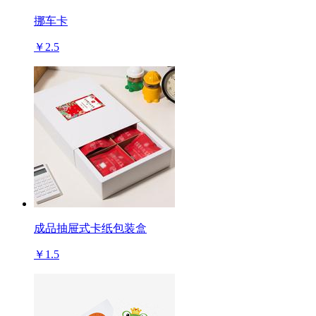
挪车卡
￥2.5
成品抽屉式卡纸包装盒
￥1.5