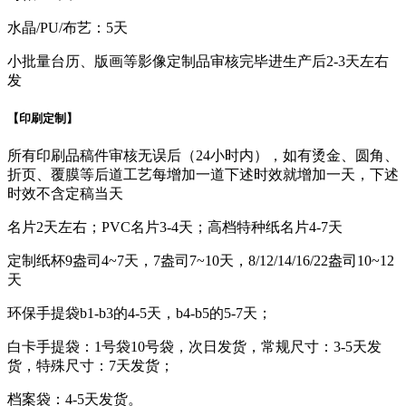
水晶/PU/布艺：5天
小批量台历、版画等影像定制品审核完毕进生产后2-3天左右
发
【印刷定制】
所有印刷品稿件审核无误后（24小时内），如有烫金、圆角、
折页、覆膜等后道工艺每增加一道下述时效就增加一天，下述
时效不含定稿当天
名片2天左右；PVC名片3-4天；高档特种纸名片4-7天
定制纸杯9盎司4~7天，7盎司7~10天，8/12/14/16/22盎司10~12
天
环保手提袋b1-b3的4-5天，b4-b5的5-7天；
白卡手提袋：1号袋10号袋，次日发货，常规尺寸：3-5天发
货，特殊尺寸：7天发货；
档案袋：4-5天发货。