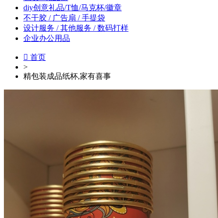
diy创意礼品/T恤/马克杯/徽章
不干胶 / 广告扇 / 手提袋
设计服务 / 其他服务 / 数码打样
企业办公用品

首页
>
精包装成品纸杯,家有喜事