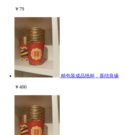
￥79
精包装成品纸杯，喜结良缘
￥400