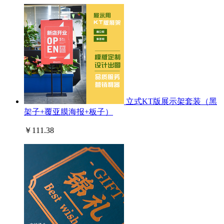
立式KT版展示架套装（黑
架子+覆亚膜海报+板子）
￥111.38