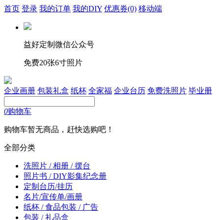
首页
登录
我的订单
我的DIY
优惠券
(0)
移动端
益好定制微信公众号
免费20张6寸照片
企业画册
包装礼盒
纸杯
全家福
企业台历
免费洗照片
毕业册
0
购物车
购物车暂无商品，赶快选购吧！
全部分类
洗照片 / 相册 / 摆台
照片书 / DIY影集纪念册
定制台历/挂历
名片/宣传单/画册
纸杯 / 食品包装 / 广告
包装 / 礼品盒