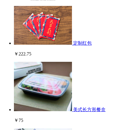
定制红包
￥222.75
美式长方形餐盒
￥75