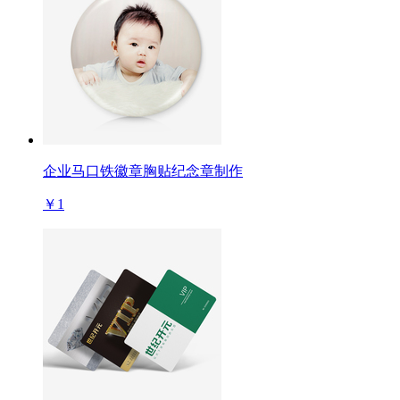
企业马口铁徽章胸贴纪念章制作
￥1