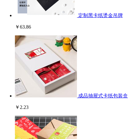
定制黑卡纸烫金吊牌
￥63.86
成品抽屉式卡纸包装盒
￥2.23