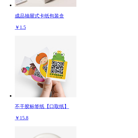
成品抽屉式卡纸包装盒
￥1.5
不干胶标签纸【口取纸】
￥15.8