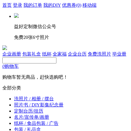
首页
登录
我的订单
我的DIY
优惠券
(0)
移动端
益好定制微信公众号
免费20张6寸照片
企业画册
包装礼盒
纸杯
全家福
企业台历
免费洗照片
毕业册
0
购物车
购物车暂无商品，赶快选购吧！
全部分类
洗照片 / 相册 / 摆台
照片书 / DIY影集纪念册
定制台历/挂历
名片/宣传单/画册
纸杯 / 食品包装 / 广告
包装 / 礼品盒