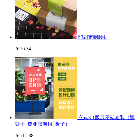
印刷定制腰封
￥16.34
立式KT版展示架套装（黑
架子+覆亚膜海报+板子）
￥111.38