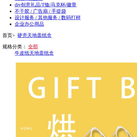
diy创意礼品/T恤/马克杯/徽章
不干胶 / 广告扇 / 手提袋
设计服务 / 其他服务 / 数码打样
企业办公用品
首页>
硬壳天地盖纸盒
规格分类：
全部
牛皮纸天地盖纸盒