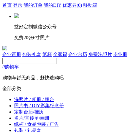
首页
登录
我的订单
我的DIY
优惠券
(0)
移动端
益好定制微信公众号
免费20张6寸照片
企业画册
包装礼盒
纸杯
全家福
企业台历
免费洗照片
毕业册
0
购物车
购物车暂无商品，赶快选购吧！
全部分类
洗照片 / 相册 / 摆台
照片书 / DIY影集纪念册
定制台历/挂历
名片/宣传单/画册
纸杯 / 食品包装 / 广告
包装 / 礼品盒