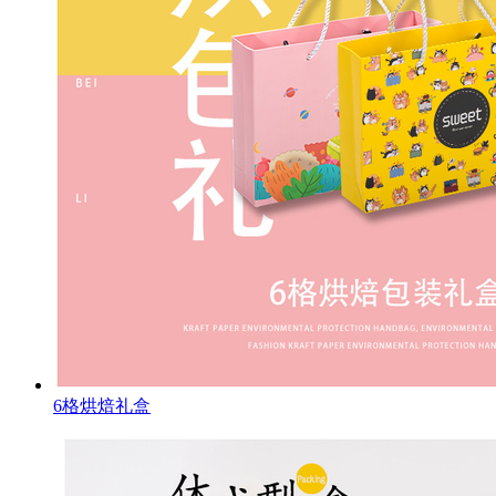
6格烘焙礼盒