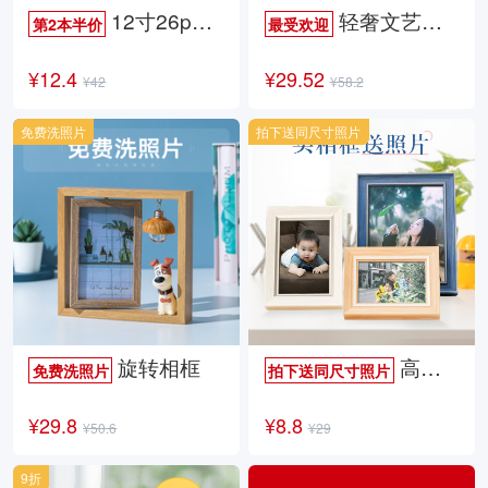
12寸26p时尚杂志册
轻奢文艺照片书
第2本半价
最受欢迎
¥12.4
¥29.52
¥42
¥58.2
免费洗照片
拍下送同尺寸照片
旋转相框
高档欧式相框
免费洗照片
拍下送同尺寸照片
¥29.8
¥8.8
¥50.6
¥29
9折