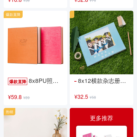
¥36
¥75
爆款直降
8x8PU照片书NewLife
8x12横款杂志册26p
爆款直降
¥32.5
¥59.8
¥58
¥89
热销
更多推荐