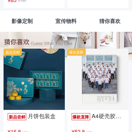
¥145
影像定制
宣传物料
猜你喜欢
新品尝鲜
爆款直降
月饼包装盒
A4硬壳胶装照片书34p哑膜
新品尝鲜
爆款直降
¥16.8
¥52.8