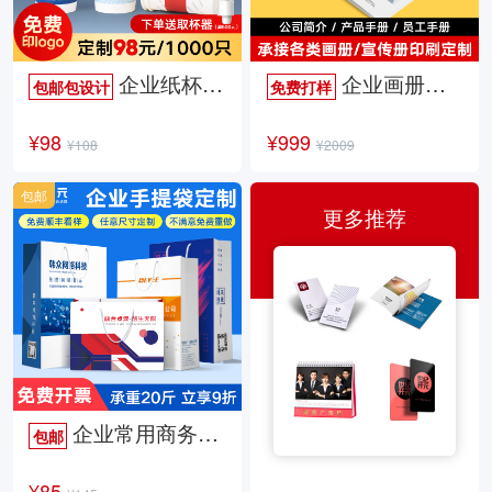
企业纸杯定制
企业画册定制
包邮包设计
免费打样
¥98
¥999
¥108
¥2009
包邮
更多推荐
企业常用商务手提袋
包邮
¥85