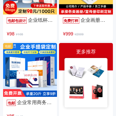
企业纸杯定制
企业画册定制
包邮包设计
免费打样
¥98
¥999
¥108
¥2009
包邮
更多推荐
企业常用商务手提袋
包邮
¥85