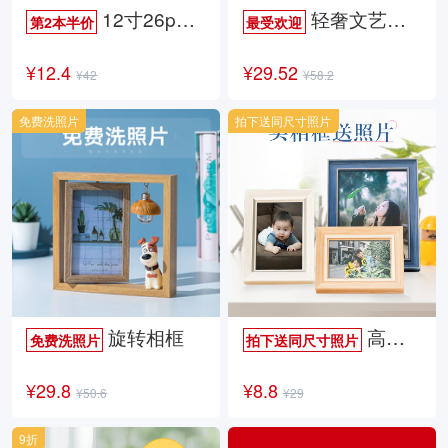
12寸26p时尚杂志册
轻奢文艺照片书
第2本半价
最受欢迎
¥12.4
¥29.52
¥42
¥58.2
免费洗照片
拍下送同尺寸照片
旋转相框
高档欧式相框
免费洗照片
拍下送同尺寸照片
¥29.8
¥8.8
¥50.6
¥29
9折