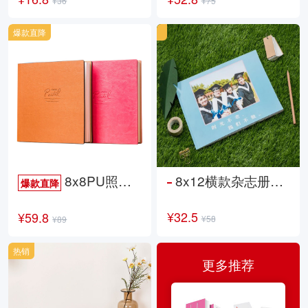
¥36
¥75
爆款直降
8x8PU照片书NewLife
8x12横款杂志册26p
爆款直降
¥32.5
¥59.8
¥58
¥89
热销
更多推荐