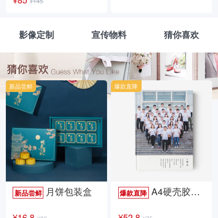
¥145
影像定制
宣传物料
猜你喜欢
新品尝鲜
爆款直降
月饼包装盒
A4硬壳胶装照片书34p哑膜
新品尝鲜
爆款直降
¥16.8
¥52.8