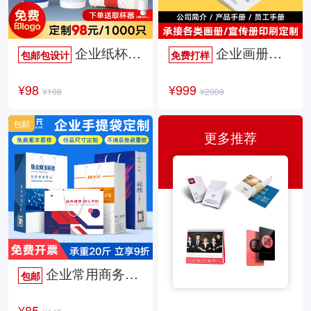
企业纸杯定制
企业画册定制
包邮包设计
免费打样
¥98
¥999
¥108
¥2009
包邮
更多推荐
企业常用商务手提袋
包邮
¥85