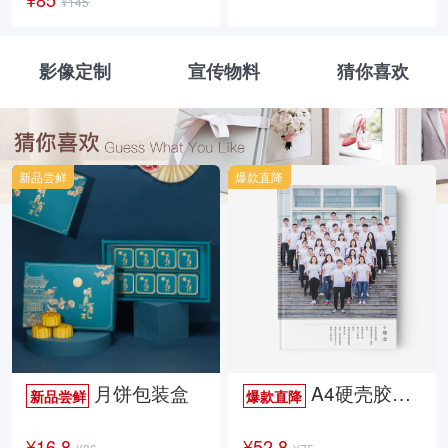
¥145
影像定制
宣传物料
猜你喜欢
新品尝鲜
爆款直降
月饼包装盒
A4硬壳胶装照片书34p哑膜
新品尝鲜
爆款直降
¥16.8
¥52.8