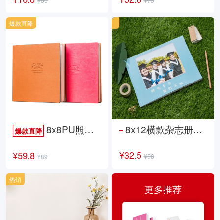
¥36
¥75
爆款直降
8x8PU照片书NewLife
8x12横款杂志册26p
爆款直降
¥32.5
¥59.8
¥58
¥89
热销
更多推荐