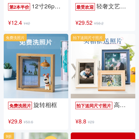
12寸26p时尚杂志册
轻奢文艺照片书
第2本半价
最受欢迎
¥12.4
¥29.52
¥42
¥58.2
免费洗照片
拍下送同尺寸照片
旋转相框
高档欧式相框
免费洗照片
拍下送同尺寸照片
¥29.8
¥8.8
¥50.6
¥29
9折