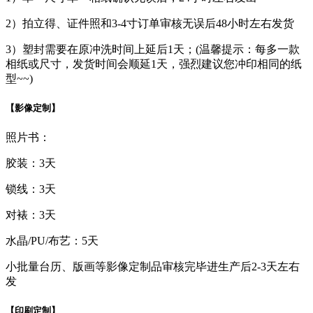
2）拍立得、证件照和3-4寸订单审核无误后48小时左右发货
3）塑封需要在原冲洗时间上延后1天；(温馨提示：每多一款
相纸或尺寸，发货时间会顺延1天，强烈建议您冲印相同的纸
型~~)
【影像定制】
照片书：
胶装：3天
锁线：3天
对裱：3天
水晶/PU/布艺：5天
小批量台历、版画等影像定制品审核完毕进生产后2-3天左右
发
【印刷定制】