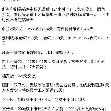
所有印刷品稿件审核无误后（24小时内），如有烫金、圆角、
折页、覆膜等后道工艺每增加一道下述时效就增加一天，下述
时效不含定稿当天
名片2天左右；PVC名片3-4天；高档特种纸名片4-7天
定制纸杯9盎司4~7天，7盎司7~10天，8/12/14/16/22盎司10~12
天
环保手提袋b1-b3的4-5天，b4-b5的5-7天；
白卡手提袋：1号袋10号袋，次日发货，常规尺寸：3-5天发
货，特殊尺寸：7天发货；
档案袋：4-5天发货。
画册：骑马钉、无线胶装画册4天左右发货，锁线胶装画册6天
左右发货（特殊尺寸工艺延迟1-2天）
不干胶：铜版纸不干胶3-4天；特材不干胶7-10天
宣传单：200g以下纸质2天左右发货 ，200g以上纸质3天左右