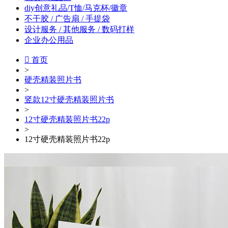
diy创意礼品/T恤/马克杯/徽章
不干胶 / 广告扇 / 手提袋
设计服务 / 其他服务 / 数码打样
企业办公用品

首页
>
硬壳精装照片书
>
竖款12寸硬壳精装照片书
>
12寸硬壳精装照片书22p
>
12寸硬壳精装照片书22p