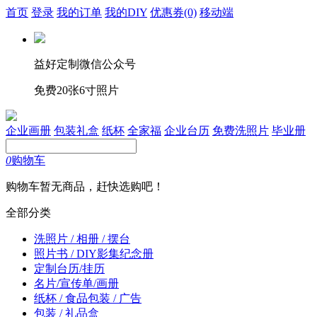
首页
登录
我的订单
我的DIY
优惠券
(0)
移动端
益好定制微信公众号
免费20张6寸照片
企业画册
包装礼盒
纸杯
全家福
企业台历
免费洗照片
毕业册
0
购物车
购物车暂无商品，赶快选购吧！
全部分类
洗照片 / 相册 / 摆台
照片书 / DIY影集纪念册
定制台历/挂历
名片/宣传单/画册
纸杯 / 食品包装 / 广告
包装 / 礼品盒