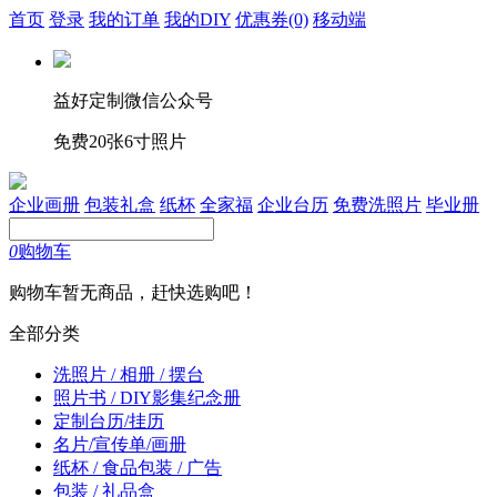
首页
登录
我的订单
我的DIY
优惠券
(0)
移动端
益好定制微信公众号
免费20张6寸照片
企业画册
包装礼盒
纸杯
全家福
企业台历
免费洗照片
毕业册
0
购物车
购物车暂无商品，赶快选购吧！
全部分类
洗照片 / 相册 / 摆台
照片书 / DIY影集纪念册
定制台历/挂历
名片/宣传单/画册
纸杯 / 食品包装 / 广告
包装 / 礼品盒