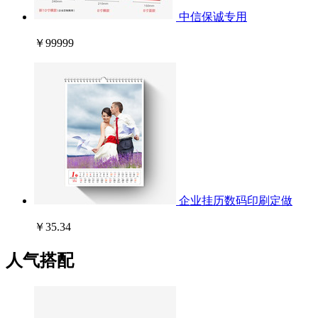
中信保诚专用
￥99999
企业挂历数码印刷定做
￥35.34
人气搭配