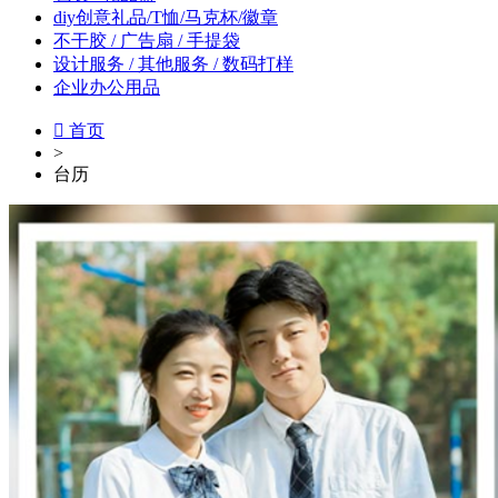
diy创意礼品/T恤/马克杯/徽章
不干胶 / 广告扇 / 手提袋
设计服务 / 其他服务 / 数码打样
企业办公用品

首页
>
台历