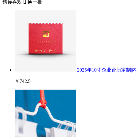
猜你喜欢

换一批
2025年10寸企业台历定制|内页
￥742.5