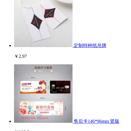
定制特种纸吊牌
￥2.97
售后卡146*96mm 竖版