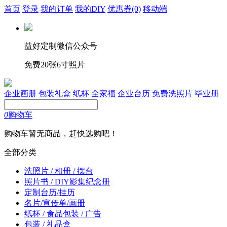
首页
登录
我的订单
我的DIY
优惠券
(0)
移动端
益好定制微信公众号
免费20张6寸照片
企业画册
包装礼盒
纸杯
全家福
企业台历
免费洗照片
毕业册
0
购物车
购物车暂无商品，赶快选购吧！
全部分类
洗照片 / 相册 / 摆台
照片书 / DIY影集纪念册
定制台历/挂历
名片/宣传单/画册
纸杯 / 食品包装 / 广告
包装 / 礼品盒