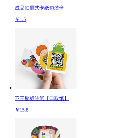
成品抽屉式卡纸包装盒
￥1.5
不干胶标签纸【口取纸】
￥15.8