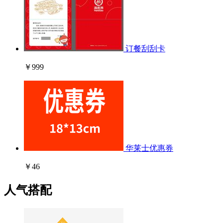
订餐刮刮卡
￥999
华莱士优惠券
￥46
人气搭配