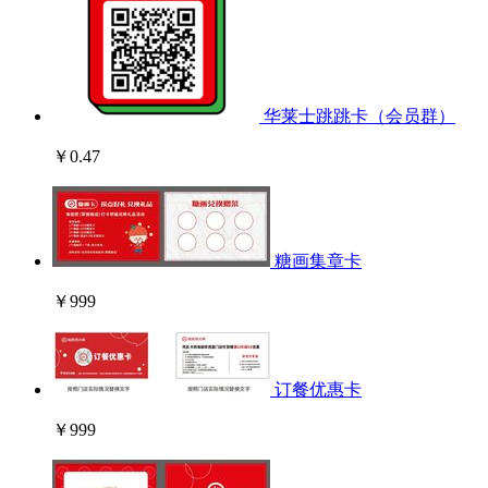
华莱士跳跳卡（会员群）
￥0.47
糖画集章卡
￥999
订餐优惠卡
￥999