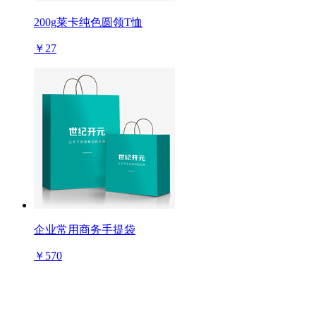
200g莱卡纯色圆领T恤
￥27
企业常用商务手提袋
￥570