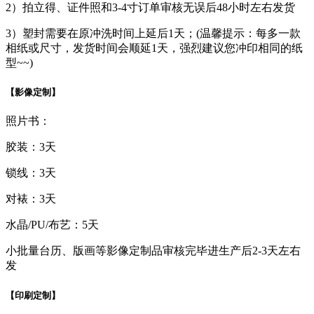
2）拍立得、证件照和3-4寸订单审核无误后48小时左右发货
3）塑封需要在原冲洗时间上延后1天；(温馨提示：每多一款
相纸或尺寸，发货时间会顺延1天，强烈建议您冲印相同的纸
型~~)
【影像定制】
照片书：
胶装：3天
锁线：3天
对裱：3天
水晶/PU/布艺：5天
小批量台历、版画等影像定制品审核完毕进生产后2-3天左右
发
【印刷定制】