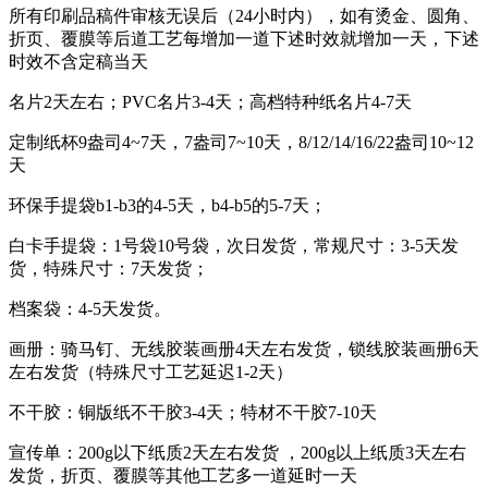
所有印刷品稿件审核无误后（24小时内），如有烫金、圆角、
折页、覆膜等后道工艺每增加一道下述时效就增加一天，下述
时效不含定稿当天
名片2天左右；PVC名片3-4天；高档特种纸名片4-7天
定制纸杯9盎司4~7天，7盎司7~10天，8/12/14/16/22盎司10~12
天
环保手提袋b1-b3的4-5天，b4-b5的5-7天；
白卡手提袋：1号袋10号袋，次日发货，常规尺寸：3-5天发
货，特殊尺寸：7天发货；
档案袋：4-5天发货。
画册：骑马钉、无线胶装画册4天左右发货，锁线胶装画册6天
左右发货（特殊尺寸工艺延迟1-2天）
不干胶：铜版纸不干胶3-4天；特材不干胶7-10天
宣传单：200g以下纸质2天左右发货 ，200g以上纸质3天左右
发货，折页、覆膜等其他工艺多一道延时一天