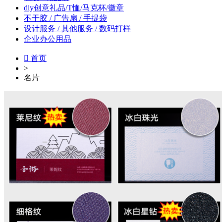
diy创意礼品/T恤/马克杯/徽章
不干胶 / 广告扇 / 手提袋
设计服务 / 其他服务 / 数码打样
企业办公用品

首页
>
名片