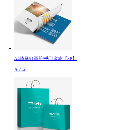
A4骑马钉画册\书刊杂志【8P】
￥712