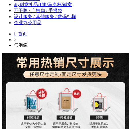
diy创意礼品/T恤/马克杯/徽章
不干胶 / 广告扇 / 手提袋
设计服务 / 其他服务 / 数码打样
企业办公用品

首页
>
气泡袋