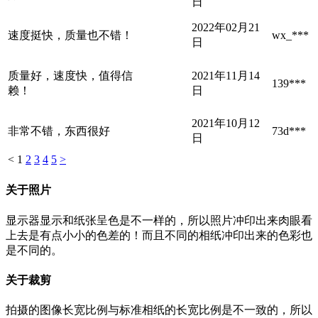
日
2022年02月21
速度挺快，质量也不错！
wx_***
日
质量好，速度快，值得信
2021年11月14
139***
赖！
日
2021年10月12
非常不错，东西很好
73d***
日
<
1
2
3
4
5
>
关于照片
显示器显示和纸张呈色是不一样的，所以照片冲印出来肉眼看
上去是有点小小的色差的！而且不同的相纸冲印出来的色彩也
是不同的。
关于裁剪
拍摄的图像长宽比例与标准相纸的长宽比例是不一致的，所以