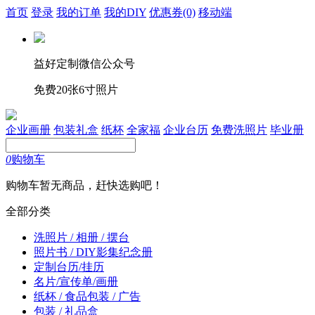
首页
登录
我的订单
我的DIY
优惠券
(0)
移动端
益好定制微信公众号
免费20张6寸照片
企业画册
包装礼盒
纸杯
全家福
企业台历
免费洗照片
毕业册
0
购物车
购物车暂无商品，赶快选购吧！
全部分类
洗照片 / 相册 / 摆台
照片书 / DIY影集纪念册
定制台历/挂历
名片/宣传单/画册
纸杯 / 食品包装 / 广告
包装 / 礼品盒