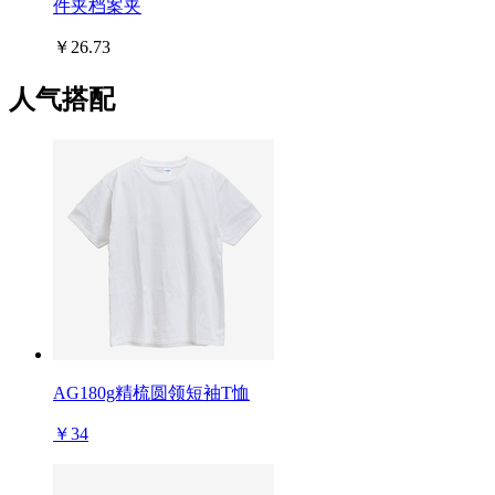
件夹档案夹
￥26.73
人气搭配
AG180g精梳圆领短袖T恤
￥34