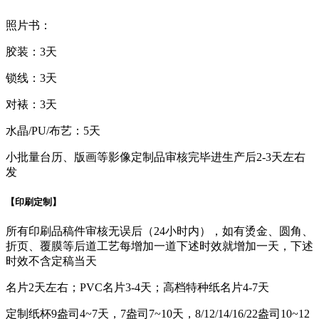
照片书：
胶装：3天
锁线：3天
对裱：3天
水晶/PU/布艺：5天
小批量台历、版画等影像定制品审核完毕进生产后2-3天左右
发
【印刷定制】
所有印刷品稿件审核无误后（24小时内），如有烫金、圆角、
折页、覆膜等后道工艺每增加一道下述时效就增加一天，下述
时效不含定稿当天
名片2天左右；PVC名片3-4天；高档特种纸名片4-7天
定制纸杯9盎司4~7天，7盎司7~10天，8/12/14/16/22盎司10~12