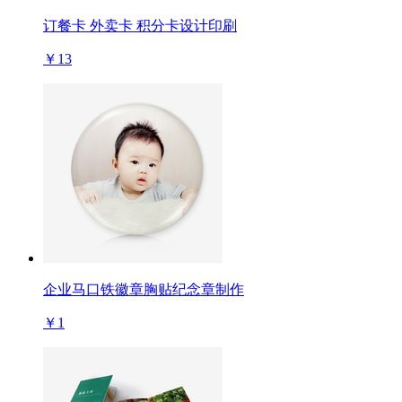
订餐卡 外卖卡 积分卡设计印刷
￥13
企业马口铁徽章胸贴纪念章制作
￥1