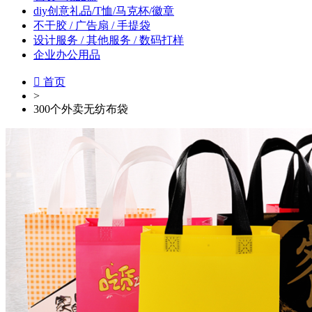
diy创意礼品/T恤/马克杯/徽章
不干胶 / 广告扇 / 手提袋
设计服务 / 其他服务 / 数码打样
企业办公用品

首页
>
300个外卖无纺布袋