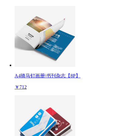
A4骑马钉画册\书刊杂志【8P】
￥712