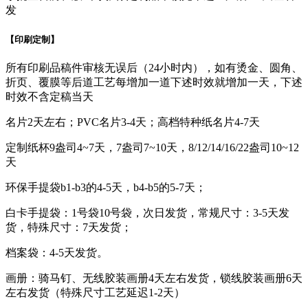
发
【印刷定制】
所有印刷品稿件审核无误后（24小时内），如有烫金、圆角、
折页、覆膜等后道工艺每增加一道下述时效就增加一天，下述
时效不含定稿当天
名片2天左右；PVC名片3-4天；高档特种纸名片4-7天
定制纸杯9盎司4~7天，7盎司7~10天，8/12/14/16/22盎司10~12
天
环保手提袋b1-b3的4-5天，b4-b5的5-7天；
白卡手提袋：1号袋10号袋，次日发货，常规尺寸：3-5天发
货，特殊尺寸：7天发货；
档案袋：4-5天发货。
画册：骑马钉、无线胶装画册4天左右发货，锁线胶装画册6天
左右发货（特殊尺寸工艺延迟1-2天）