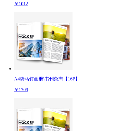
￥1012
A4骑马钉画册\书刊杂志【16P】
￥1309