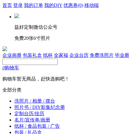
首页
登录
我的订单
我的DIY
优惠券
(0)
移动端
益好定制微信公众号
免费20张6寸照片
企业画册
包装礼盒
纸杯
全家福
企业台历
免费洗照片
毕业册
0
购物车
购物车暂无商品，赶快选购吧！
全部分类
洗照片 / 相册 / 摆台
照片书 / DIY影集纪念册
定制台历/挂历
名片/宣传单/画册
纸杯 / 食品包装 / 广告
包装 / 礼品盒