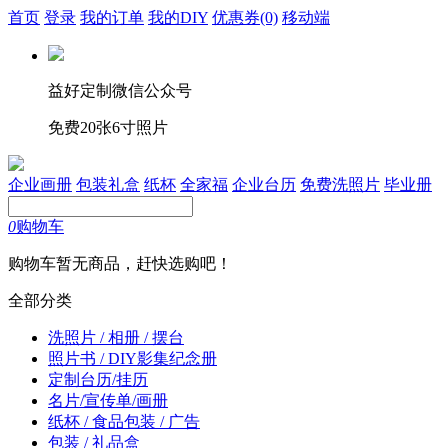
首页
登录
我的订单
我的DIY
优惠券
(0)
移动端
益好定制微信公众号
免费20张6寸照片
企业画册
包装礼盒
纸杯
全家福
企业台历
免费洗照片
毕业册
0
购物车
购物车暂无商品，赶快选购吧！
全部分类
洗照片 / 相册 / 摆台
照片书 / DIY影集纪念册
定制台历/挂历
名片/宣传单/画册
纸杯 / 食品包装 / 广告
包装 / 礼品盒