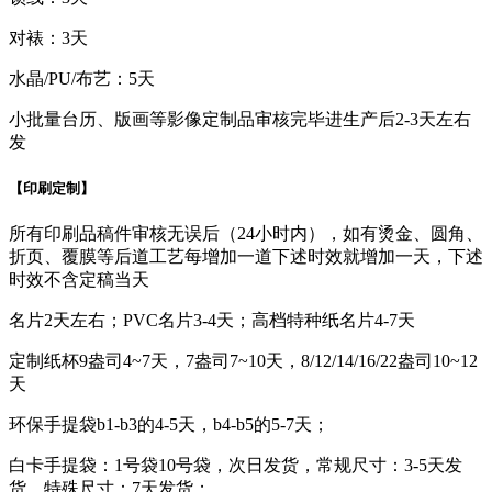
对裱：3天
水晶/PU/布艺：5天
小批量台历、版画等影像定制品审核完毕进生产后2-3天左右
发
【印刷定制】
所有印刷品稿件审核无误后（24小时内），如有烫金、圆角、
折页、覆膜等后道工艺每增加一道下述时效就增加一天，下述
时效不含定稿当天
名片2天左右；PVC名片3-4天；高档特种纸名片4-7天
定制纸杯9盎司4~7天，7盎司7~10天，8/12/14/16/22盎司10~12
天
环保手提袋b1-b3的4-5天，b4-b5的5-7天；
白卡手提袋：1号袋10号袋，次日发货，常规尺寸：3-5天发
货，特殊尺寸：7天发货；