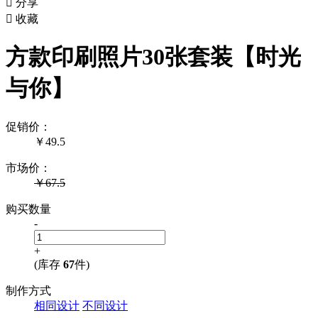

分享

收藏
方款印刷照片30张套装【时光
与你】
促销价：
￥
49.5
市场价：
￥67.5
购买数量
-
+
(库存
67
件)
制作方式
相同设计
不同设计