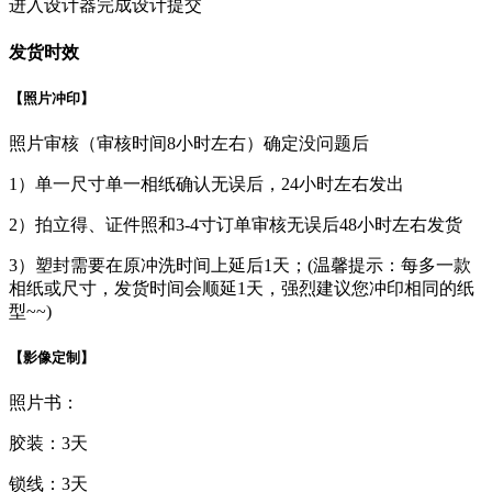
进入设计器完成设计提交
发货时效
【照片冲印】
照片审核（审核时间8小时左右）确定没问题后
1）单一尺寸单一相纸确认无误后，24小时左右发出
2）拍立得、证件照和3-4寸订单审核无误后48小时左右发货
3）塑封需要在原冲洗时间上延后1天；(温馨提示：每多一款
相纸或尺寸，发货时间会顺延1天，强烈建议您冲印相同的纸
型~~)
【影像定制】
照片书：
胶装：3天
锁线：3天