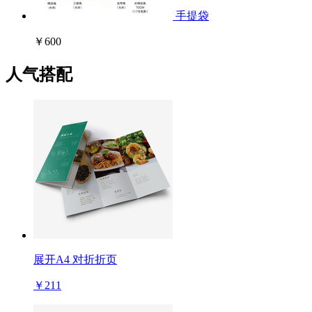
手提袋
￥600
人气搭配
展开A4 对折折页
￥211