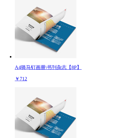
A4骑马钉画册\书刊杂志【8P】
￥712