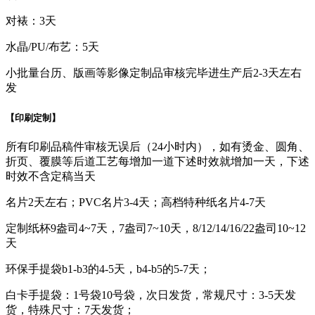
对裱：3天
水晶/PU/布艺：5天
小批量台历、版画等影像定制品审核完毕进生产后2-3天左右
发
【印刷定制】
所有印刷品稿件审核无误后（24小时内），如有烫金、圆角、
折页、覆膜等后道工艺每增加一道下述时效就增加一天，下述
时效不含定稿当天
名片2天左右；PVC名片3-4天；高档特种纸名片4-7天
定制纸杯9盎司4~7天，7盎司7~10天，8/12/14/16/22盎司10~12
天
环保手提袋b1-b3的4-5天，b4-b5的5-7天；
白卡手提袋：1号袋10号袋，次日发货，常规尺寸：3-5天发
货，特殊尺寸：7天发货；