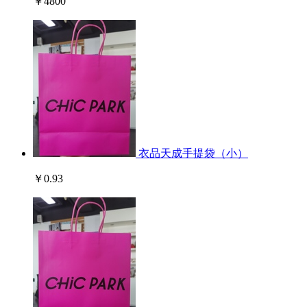
￥4800
衣品天成手提袋（小）
￥0.93