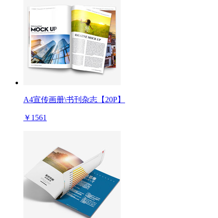
A4宣传画册\书刊杂志【20P】
￥1561