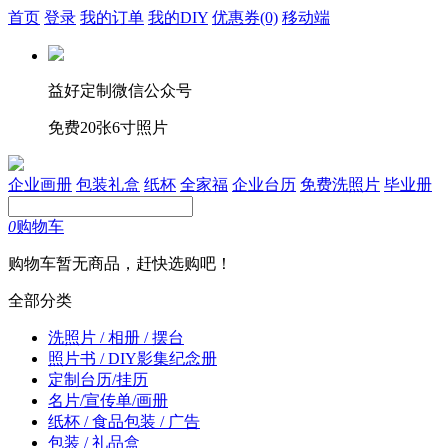
首页
登录
我的订单
我的DIY
优惠券
(0)
移动端
益好定制微信公众号
免费20张6寸照片
企业画册
包装礼盒
纸杯
全家福
企业台历
免费洗照片
毕业册
0
购物车
购物车暂无商品，赶快选购吧！
全部分类
洗照片 / 相册 / 摆台
照片书 / DIY影集纪念册
定制台历/挂历
名片/宣传单/画册
纸杯 / 食品包装 / 广告
包装 / 礼品盒