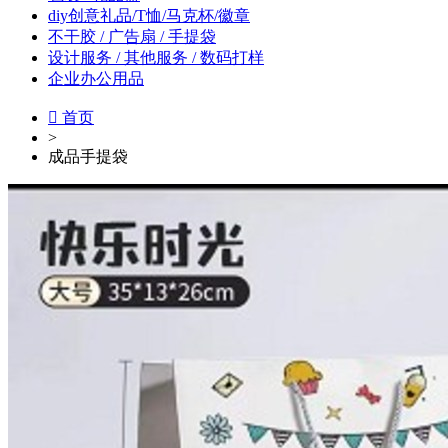
diy创意礼品/T恤/马克杯/徽章
不干胶 / 广告扇 / 手提袋
设计服务 / 其他服务 / 数码打样
企业办公用品

首页
>
成品手提袋