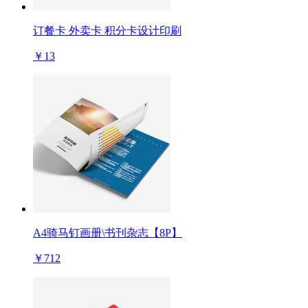
订餐卡 外卖卡 积分卡设计印刷
￥13
A4骑马钉画册\书刊杂志【8P】
￥712