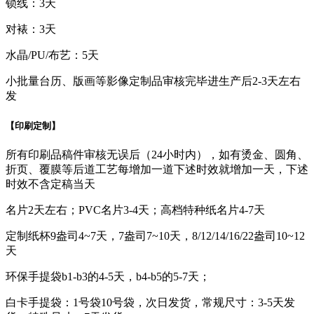
锁线：3天
对裱：3天
水晶/PU/布艺：5天
小批量台历、版画等影像定制品审核完毕进生产后2-3天左右
发
【印刷定制】
所有印刷品稿件审核无误后（24小时内），如有烫金、圆角、
折页、覆膜等后道工艺每增加一道下述时效就增加一天，下述
时效不含定稿当天
名片2天左右；PVC名片3-4天；高档特种纸名片4-7天
定制纸杯9盎司4~7天，7盎司7~10天，8/12/14/16/22盎司10~12
天
环保手提袋b1-b3的4-5天，b4-b5的5-7天；
白卡手提袋：1号袋10号袋，次日发货，常规尺寸：3-5天发