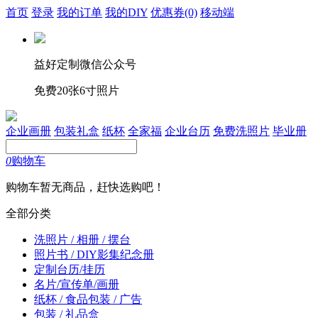
首页
登录
我的订单
我的DIY
优惠券
(0)
移动端
益好定制微信公众号
免费20张6寸照片
企业画册
包装礼盒
纸杯
全家福
企业台历
免费洗照片
毕业册
0
购物车
购物车暂无商品，赶快选购吧！
全部分类
洗照片 / 相册 / 摆台
照片书 / DIY影集纪念册
定制台历/挂历
名片/宣传单/画册
纸杯 / 食品包装 / 广告
包装 / 礼品盒