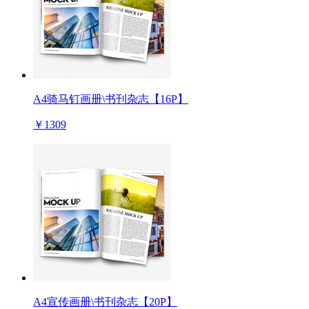
A4骑马钉画册\书刊杂志【16P】
￥1309
A4宣传画册\书刊杂志【20P】