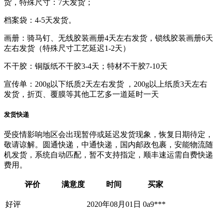
货，特殊尺寸：7天发货；
档案袋：4-5天发货。
画册：骑马钉、无线胶装画册4天左右发货，锁线胶装画册6天
左右发货（特殊尺寸工艺延迟1-2天）
不干胶：铜版纸不干胶3-4天；特材不干胶7-10天
宣传单：200g以下纸质2天左右发货 ，200g以上纸质3天左右
发货，折页、覆膜等其他工艺多一道延时一天
发货快递
受疫情影响地区会出现暂停或延迟发货现象，恢复日期待定，
敬请谅解。圆通快递，中通快递，国内邮政包裹，安能物流随
机发货，系统自动匹配，暂不支持指定，顺丰速运需自费快递
费用。
评价
满意度
时间
买家
好评
2020年08月01日
0a9***