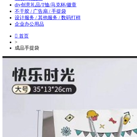
diy创意礼品/T恤/马克杯/徽章
不干胶 / 广告扇 / 手提袋
设计服务 / 其他服务 / 数码打样
企业办公用品

首页
>
成品手提袋