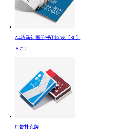
A4骑马钉画册\书刊杂志【8P】
￥712
广告扑克牌