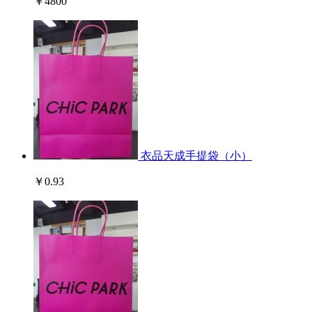
￥4800
衣品天成手提袋（小）
￥0.93