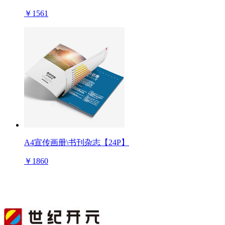
￥1561
A4宣传画册\书刊杂志【24P】
￥1860