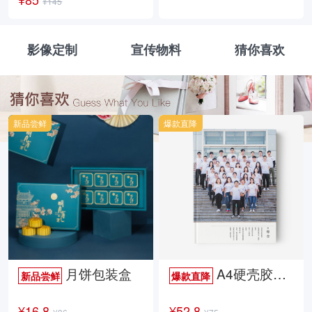
¥145
影像定制
宣传物料
猜你喜欢
新品尝鲜
爆款直降
月饼包装盒
A4硬壳胶装照片书34p哑膜
新品尝鲜
爆款直降
¥16.8
¥52.8