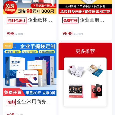
企业纸杯定制
企业画册定制
包邮包设计
免费打样
¥98
¥999
¥108
¥2009
包邮
更多推荐
企业常用商务手提袋
包邮
¥85