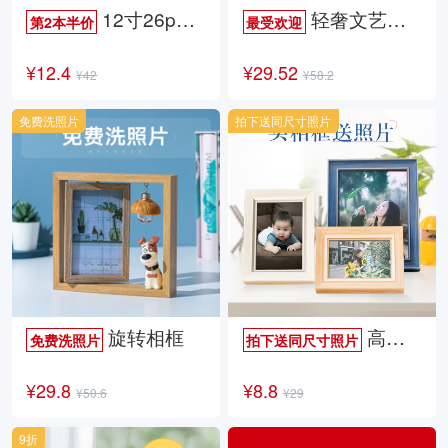
12寸26p时尚杂志册
轻奢文艺照片书
第2本半价
最受欢迎
¥12.4
¥29.52
¥42
¥58.2
免费洗照片
拍下送同尺寸照片
旋转相框
高档欧式相框
免费洗照片
拍下送同尺寸照片
¥29.8
¥8.8
¥50.6
¥29
9折