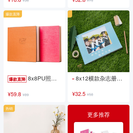
¥36
¥75
爆款直降
8x8PU照片书NewLife
8x12横款杂志册26p
爆款直降
¥32.5
¥59.8
¥58
¥89
热销
更多推荐