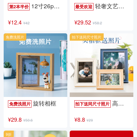
12寸26p时尚杂志册
轻奢文艺照片书
第2本半价
最受欢迎
¥12.4
¥29.52
¥42
¥58.2
免费洗照片
拍下送同尺寸照片
旋转相框
高档欧式相框
免费洗照片
拍下送同尺寸照片
¥29.8
¥8.8
¥50.6
¥29
9折