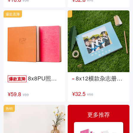
¥36
¥75
爆款直降
8x8PU照片书NewLife
8x12横款杂志册26p
爆款直降
¥32.5
¥59.8
¥58
¥89
热销
更多推荐