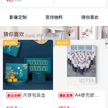
¥145
影像定制
宣传物料
猜你喜欢
新品尝鲜
爆款直降
月饼包装盒
A4硬壳胶装照片书34p哑膜
新品尝鲜
爆款直降
¥16.8
¥52.8