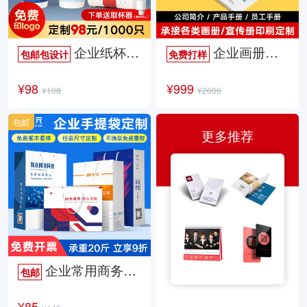
企业纸杯定制
企业画册定制
包邮包设计
免费打样
¥98
¥999
¥108
¥2009
包邮
更多推荐
企业常用商务手提袋
包邮
¥85