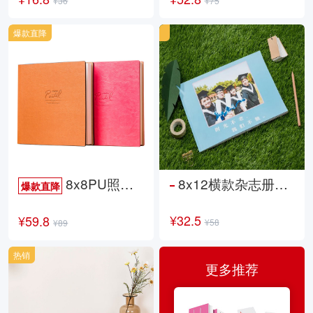
¥36
¥75
爆款直降
8x8PU照片书NewLife
8x12横款杂志册26p
爆款直降
¥32.5
¥59.8
¥58
¥89
热销
更多推荐