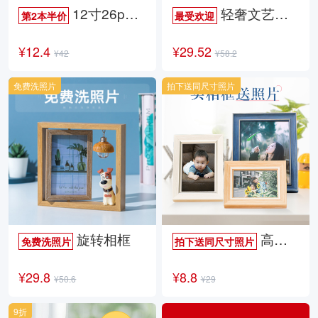
12寸26p时尚杂志册
轻奢文艺照片书
第2本半价
最受欢迎
¥12.4
¥29.52
¥42
¥58.2
免费洗照片
拍下送同尺寸照片
旋转相框
高档欧式相框
免费洗照片
拍下送同尺寸照片
¥29.8
¥8.8
¥50.6
¥29
9折