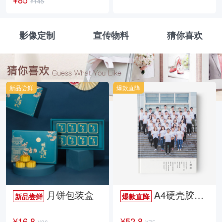
¥145
影像定制
宣传物料
猜你喜欢
新品尝鲜
爆款直降
月饼包装盒
A4硬壳胶装照片书34p哑膜
新品尝鲜
爆款直降
¥16.8
¥52.8