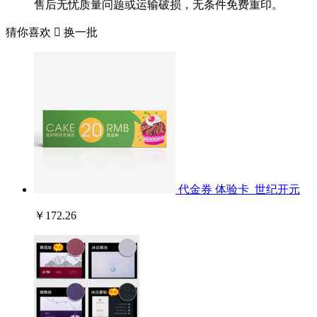
售后无忧质量问题或运输破损，无条件免费重印。
猜你喜欢

换一批
代金券 体验卡_世纪开元
￥172.26