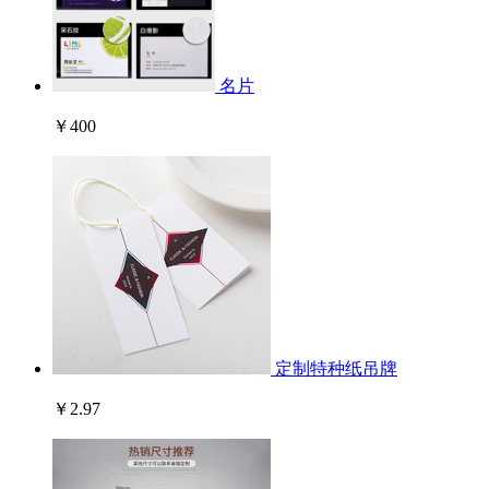
名片
￥400
定制特种纸吊牌
￥2.97