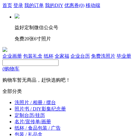
首页
登录
我的订单
我的DIY
优惠券
(0)
移动端
益好定制微信公众号
免费20张6寸照片
企业画册
包装礼盒
纸杯
全家福
企业台历
免费洗照片
毕业册
0
购物车
购物车暂无商品，赶快选购吧！
全部分类
洗照片 / 相册 / 摆台
照片书 / DIY影集纪念册
定制台历/挂历
名片/宣传单/画册
纸杯 / 食品包装 / 广告
包装 / 礼品盒