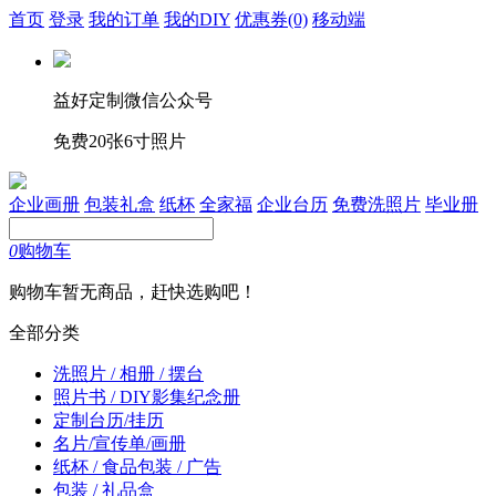
首页
登录
我的订单
我的DIY
优惠券
(0)
移动端
益好定制微信公众号
免费20张6寸照片
企业画册
包装礼盒
纸杯
全家福
企业台历
免费洗照片
毕业册
0
购物车
购物车暂无商品，赶快选购吧！
全部分类
洗照片 / 相册 / 摆台
照片书 / DIY影集纪念册
定制台历/挂历
名片/宣传单/画册
纸杯 / 食品包装 / 广告
包装 / 礼品盒