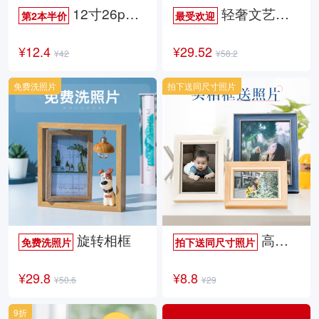
12寸26p时尚杂志册
轻奢文艺照片书
第2本半价
最受欢迎
¥12.4
¥29.52
¥42
¥58.2
免费洗照片
拍下送同尺寸照片
旋转相框
高档欧式相框
免费洗照片
拍下送同尺寸照片
¥29.8
¥8.8
¥50.6
¥29
9折