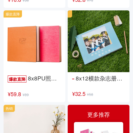
¥36
¥75
爆款直降
8x8PU照片书NewLife
8x12横款杂志册26p
爆款直降
¥32.5
¥59.8
¥58
¥89
热销
更多推荐