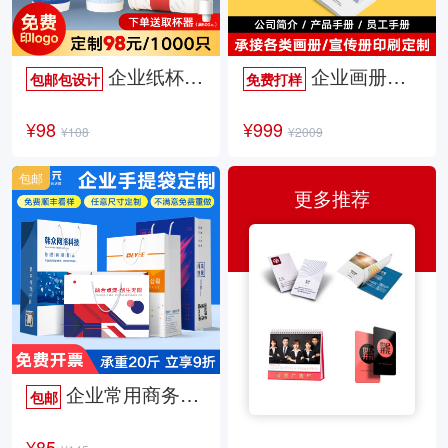
企业纸杯定制
企业画册定制
包邮包设计
免费打样
¥98
¥999
¥108
¥2009
包邮
更多推荐
企业常用商务手提袋
包邮
¥85