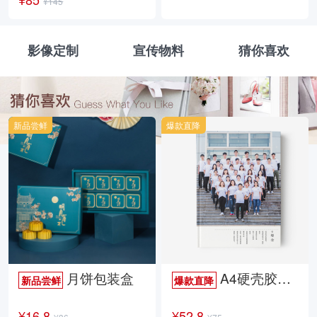
¥145
影像定制
宣传物料
猜你喜欢
新品尝鲜
爆款直降
月饼包装盒
A4硬壳胶装照片书34p哑膜
新品尝鲜
爆款直降
¥16.8
¥52.8