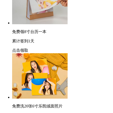
免费领8寸台历一本
累计签到1天
点击领取
免费洗20张6寸乐凯绒面照片