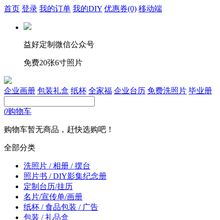
首页
登录
我的订单
我的DIY
优惠券
(0)
移动端
益好定制微信公众号
免费20张6寸照片
企业画册
包装礼盒
纸杯
全家福
企业台历
免费洗照片
毕业册
0
购物车
购物车暂无商品，赶快选购吧！
全部分类
洗照片 / 相册 / 摆台
照片书 / DIY影集纪念册
定制台历/挂历
名片/宣传单/画册
纸杯 / 食品包装 / 广告
包装 / 礼品盒